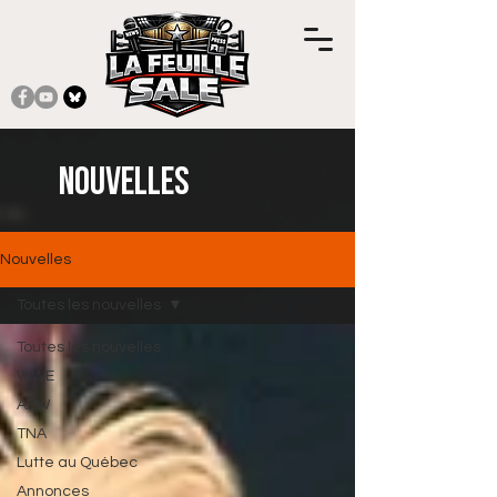
Nouvelles
Nouvelles
Toutes les nouvelles
Toutes les nouvelles
WWE
AEW
TNA
Lutte au Québec
Annonces