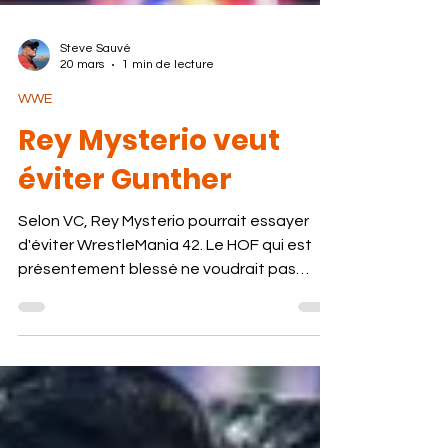
Steve Sauvé
20 mars
1 min de lecture
WWE
Rey Mysterio veut
éviter Gunther
Selon VC, Rey Mysterio pourrait essayer
d'éviter WrestleMania 42. Le HOF qui est
présentement blessé ne voudrait pas
affronter Gunther. BodySlam a rapporté
que la WWE voulait que Rey Mysterio
affronte Gunther à WrestleMania, et Triple
H souhaitait que Rey soit poussé à la
retraite par Gunther. Or, il semble que Rey
Mysterio ait fait une pause blessure pour