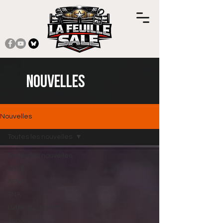
Nouvelles
Nouvelles
Toutes les nouvelles
Toutes les nouvelles
WWE
AEW
TNA
Lutte au Québec
Annonces