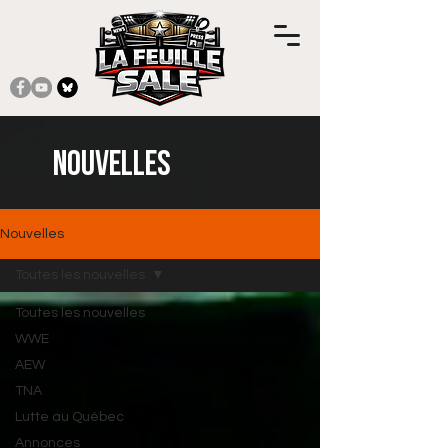
Nouvelles
Nouvelles
Toutes les nouvelles
Toutes les nouvelles
WWE
AEW
TNA
Lutte au Québec
Annonces