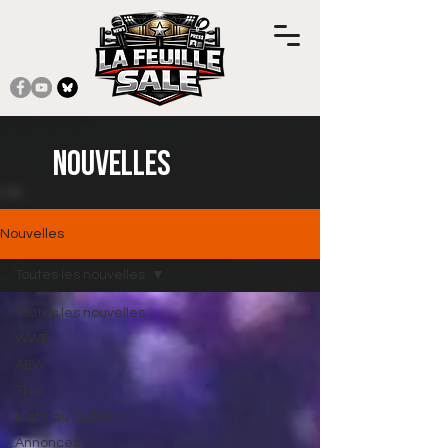
Nouvelles
Nouvelles
Toutes les nouvelles
Toutes les nouvelles
WWE
AEW
TNA
Lutte au Québec
Annonces