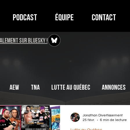
Podcast
Équipe
Contact
ALEMENT SUR BLUESKY !
AEW
TNA
Lutte au Québec
Annonces
Jonathan Divertissement
25 févr.
6 min de lecture