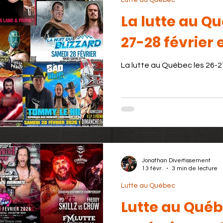
Lutte au Québec
La lutte au Qu
27-28 février 
La lutte au Québec les 26-27
Jonathan Divertissement
13 févr.
3 min de lecture
Lutte au Québec
Lutte au Québe