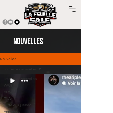
Nouvelles
Nouvelles
Toutes les nouvelles
Toutes les nouvelles
WWE
AEW
TNA
Lutte au Québec
Annonces