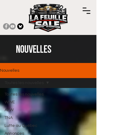
Nouvelles
Nouvelles
Toutes les nouvelles
Toutes les nouvelles
WWE
AEW
TNA
Lutte au Québec
Annonces