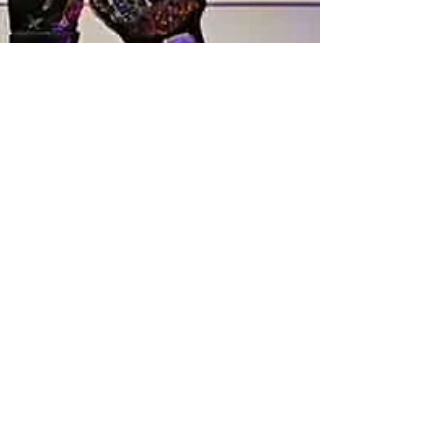
Jonathan Divertissement
1 févr.
2 min de lecture
Lutte au Québec
VIDEO | Résultats
inattendus à
Tonnerre Polaire!
Hier soir, à la Ausgang Plaza sur la rue St-