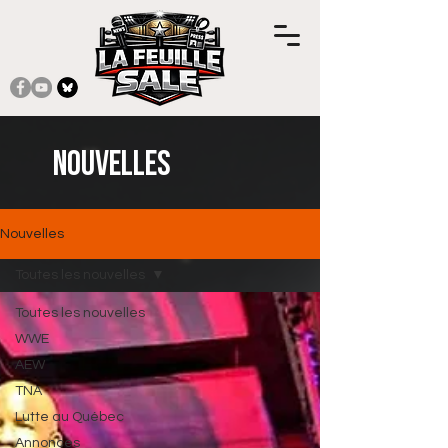
Nouvelles
Nouvelles
Toutes les nouvelles
Toutes les nouvelles
WWE
AEW
TNA
Lutte au Québec
Annonces