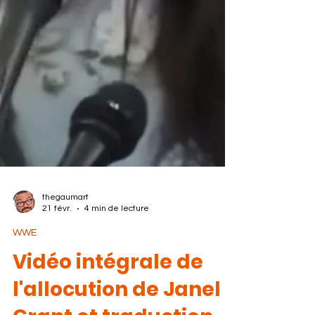
thegaumart
21 févr.
4 min de lecture
WWE
Vidéo intégrale de
l'allocution de Janel