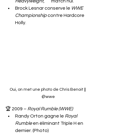
Heavyweight
, 	match nul.
Brock Lesnar conserve le 
WWE 
Championship 
contre Hardcore 
Holly.
Oui, on met une photo de Chris Benoit || 
@wwe
🏆 2009 – 
Royal Rumble (WWE)
Randy Orton gagne le 
Royal 
Rumble
 en éliminant Triple H en 
dernier. (Photo)