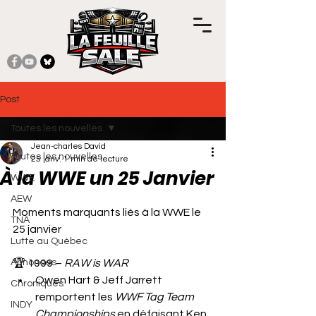
Post
Toutes les nouvelles
Jean-charles David
Toutes les nouvelles
25 janv.
1 min de lecture
À la WWE un 25 Janvier
WWE
Noté NaN étoiles sur 5.
AEW
Moments marquants liés à la WWE le 
TNA
25 janvier
Lutte au Québec
Annonces
🏆 1999 – 
RAW is WAR
Owen Hart & Jeff Jarrett 
Chroniques
remportent les 
WWF Tag Team 
INDY
Championships
 en défaisant Ken 