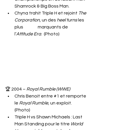
Shamrock & Big Boss Man. 
Chyna trahit Triple H et rejoint 
The 
Corporation
, un des 
heel turns
 les 
plus 		marquants de 
l’
Attitude Era
.  (Photo)
🏆 2004 – 
Royal Rumble (WWE)
Chris Benoit entre 
#1
 et remporte 
le 
Royal Rumble
, un exploit. 
(Photo)
Triple H vs Shawn Michaels : Last 
Man Standing pour le titre 
World 