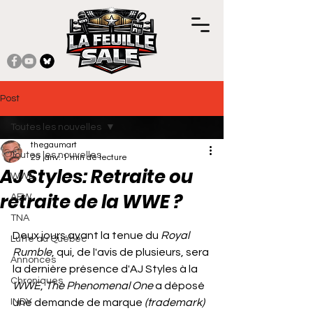
Post
Toutes les nouvelles
thegaumart
Toutes les nouvelles
29 janv.
1 min de lecture
AJ Styles: Retraite ou
WWE
retraite de la WWE ?
AEW
TNA
Noté NaN étoiles sur 5.
Deux jours avant la tenue du 
Royal 
Lutte au Québec
Rumble
, qui, de l'avis de plusieurs, sera 
Annonces
la dernière présence d'AJ Styles à la 
Chroniques
WWE
, 
The Phenomenal One
 a déposé 
INDY
une demande de marque 
(trademark) 