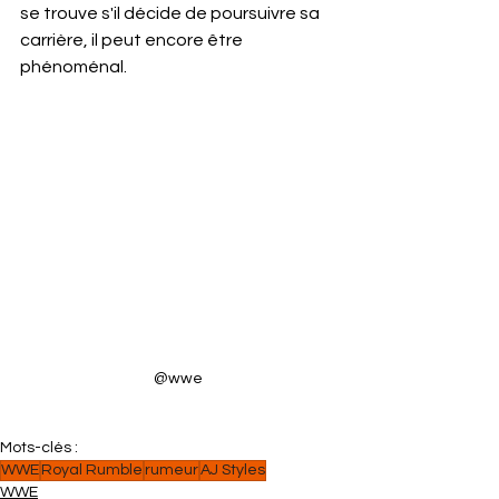
se trouve s'il décide de poursuivre sa 
carrière, il peut encore être 
phénoménal.
@wwe
Mots-clés :
WWE
Royal Rumble
rumeur
AJ Styles
WWE