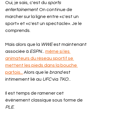
Oui, je sais, c'est du 
sports 
entertainement
. On continue de 
marcher sur la ligne entre «c'est un 
sport» et «c'est un spectacle». Je le 
comprends.
Mais alors que la 
WWE
 est maintenant 
associée à 
ESPN
... 
même si les 
animateurs du réseau sportif se 
mettent les pieds dans la bouche 
parfois...
 Alors que le 
brand
 est 
intimement lié au 
UFC
 via 
TKO
...
Il est temps de ramener cet 
événement classique sous forme de 
PLE
.