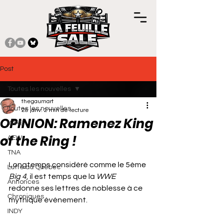
Post
Toutes les nouvelles
thegaumart
Toutes les nouvelles
28 janv.
2 min de lecture
OPINION: Ramenez King
WWE
of the Ring !
AEW
TNA
Noté NaN étoiles sur 5.
Longtemps considéré comme le 5ème 
Lutte au Québec
Big 4
, il est temps que la 
WWE
Annonces
redonne ses lettres de noblesse à ce 
Chroniques
mythique événement.
INDY