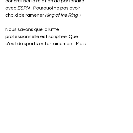
concrétiser la relation de partenaire 
avec 
ESPN
... Pourquoi ne pas avoir 
choixi de ramener 
King of the Ring
 ?
Nous savons que la lutte 
professionnelle est scriptée. Que 
c'est du sports entertainement. Mais 
serait-ce trop en demander que pour 
UN SOIR, on la présente comme une 
épreuve sportive dans le cadre d'un 
tournoi ?
Ramenez King of the Ring dans sa 
forme originale !
Mots-clés :
WWE
opinion
PLE
King of the Ring
WWE