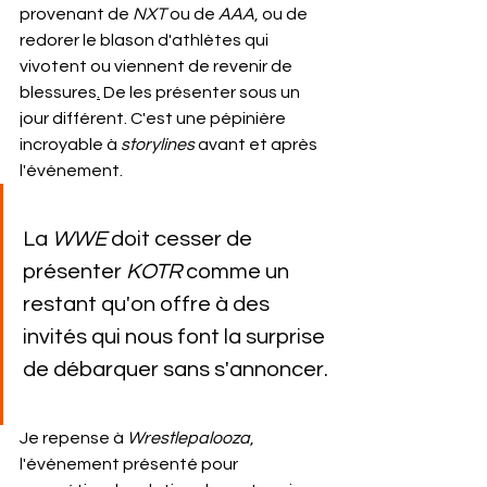
provenant de 
NXT
 ou de 
AAA
, ou de 
redorer le blason d'athlètes qui 
vivotent ou viennent de revenir de 
blessures
.
 De les présenter sous un 
jour différent. C'est une pépinière 
incroyable à 
storylines
 avant et après 
l'événement.
La 
WWE
 doit cesser de 
présenter 
KOTR
 comme un 
restant qu'on offre à des 
invités qui nous font la surprise 
de débarquer sans s'annoncer.
Je repense à 
Wrestlepalooza
, 
l'événement présenté pour 