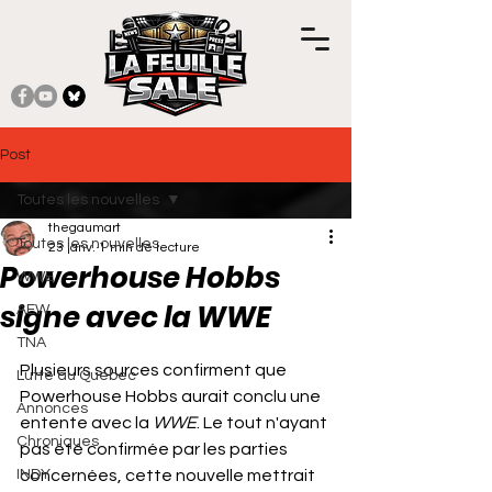
Post
Toutes les nouvelles
thegaumart
Toutes les nouvelles
23 janv.
1 min de lecture
Powerhouse Hobbs
WWE
signe avec la WWE
AEW
TNA
Noté NaN étoiles sur 5.
Plusieurs sources confirment que 
Lutte au Québec
Powerhouse Hobbs aurait conclu une 
Annonces
entente avec la 
WWE
. Le tout n'ayant 
Chroniques
pas été confirmée par les parties 
INDY
concernées, cette nouvelle mettrait 