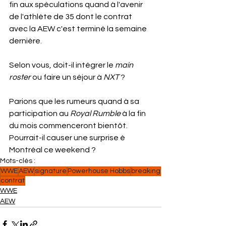
fin aux spéculations quand à l'avenir 
de l'athlète de 35 dont le contrat 
avec la AEW c'est terminé la semaine 
dernière.
Selon vous, doit-il intégrer le 
main 
roster
 ou faire un séjour à 
NXT
 ?
Parions que les rumeurs quand à sa 
participation au 
Royal Rumble
 à la fin 
du mois commenceront bientôt. 
Pourrait-il causer une surprise è 
Montréal ce weekend ?
Mots-clés :
WWE
AEW
signature
Powerhouse Hobbs
breaking
contrat
WWE
AEW