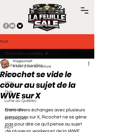
Post
Toutes les nouvelles
thegaumart
Toutes les nouvelles
4 févr.
2 min de lecture
Ricochet se vide le
WWE
coeur au sujet de la
AEW
TNA
WWE sur X
Lutte au Québec
Noté NaN étoiles sur 5.
Annonces
Dans divers échanges avec plusieurs 
personnes sur X, Ricochet ne se gêne 
Chroniques
pas pour dire ce qu'il pense au sujet 
INDY
de plusieurs 
workers
 et de la 
WWE
, 