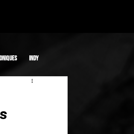
oniques
INDY
.s