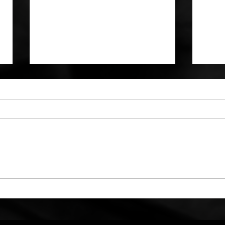
Noté 0 étoile sur 5.
Pas encore de 
Wrestlemania en Irlande
Bron
être
fami