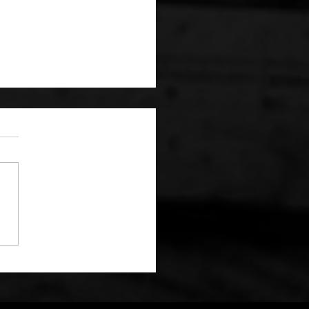
note
 Breakker pourrait
 le second de la
lle