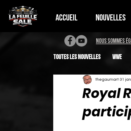
Accueil
Nouvelles
NOUS SOMMES ÉG
Toutes les nouvelles
WWE
thegaumart
31 jan
Royal 
partici
Noté NaN étoiles su