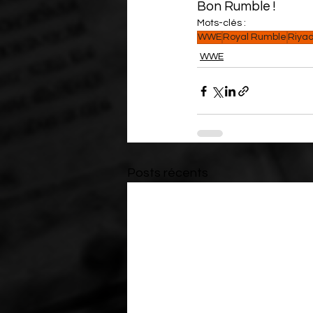
Bon Rumble !
Mots-clés :
WWE
Royal Rumble
Riya
WWE
Posts récents