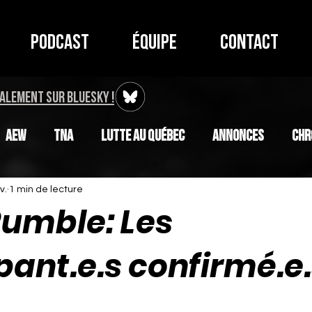
Podcast
Équipe
Contact
ALEMENT SUR BLUESKY !
AEW
TNA
Lutte au Québec
Annonces
Chr
v.
1 min de lecture
Rumble: Les
pant.e.s confirmé.e
r 5.