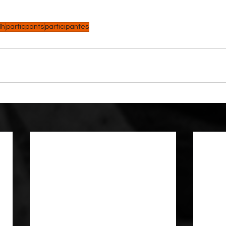
dh
particpants
participantes