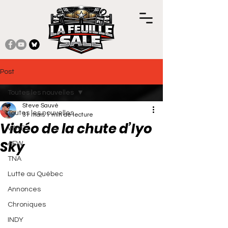
Post
Toutes les nouvelles
Steve Sauvé
Toutes les nouvelles
31 mars
1 min de lecture
Vidéo de la chute d’Iyo
WWE
Sky
AEW
TNA
Noté NaN étoiles sur 5.
Lutte au Québec
Annonces
Chroniques
INDY