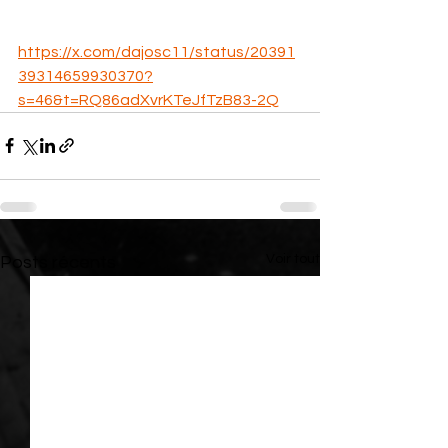
https://x.com/dajosc11/status/20391
39314659930370?
s=46&t=RQ86adXvrKTeJfTzB83-2Q
Voir tout
Posts récents