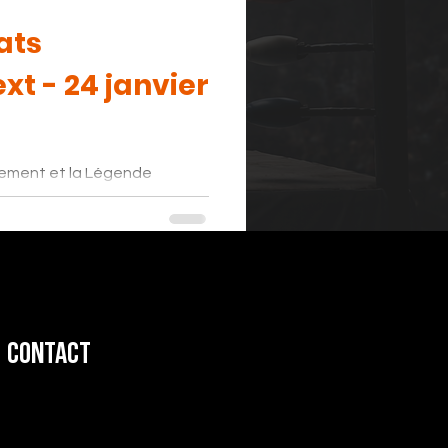
ats
xt - 24 janvier
la Légende
ter à leur tout premier
W devant
ié des gens devaient rester
vertissement Christiane
r le Guerrier Jason Gray et
lle portait son chandail d'
Contact
 cadeau de Noël off