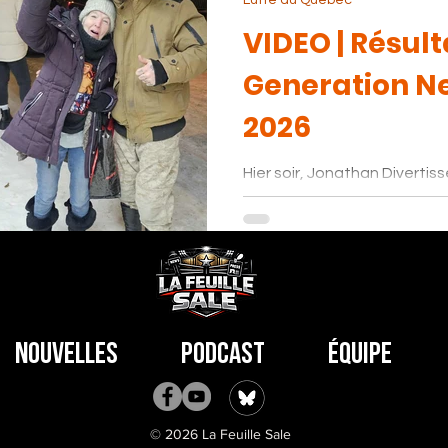
Lutte au Québec
VIDEO | Résult
Generation Ne
2026
Hier soir, Jonathan Divertissement et 
Vivante ont bravé le Vortex Polaire pour se rendre dans
la vieille Capitale pour assis
spectacle de la Generation Next de la NSP
une salle comble où la moit
debout! Photo: Jonathan Di
était très heureuse de croise
très fière de lui montrer qu'e
Nouvelles
Podcast
Équipe
Evrett Gray , un magnifique
© 2026 La Feuille Sale