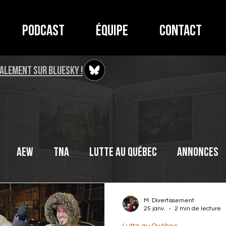
Podcast
Équipe
Contact
ALEMENT SUR BLUESKY !
AEW
TNA
Lutte au Québec
Annonces
M. Divertissement
25 janv.
2 min de lecture