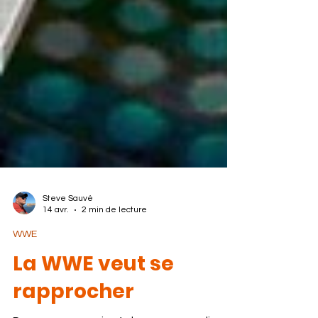
Steve Sauvé
14 avr.
2 min de lecture
WWE
La WWE veut se