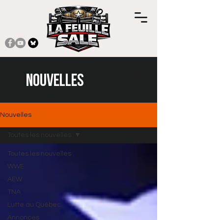
Nouvelles
Nouvelles
Toutes les nouvelles
Toutes les nouvelles
WWE
AEW
TNA
Lutte au Québec
Annonces