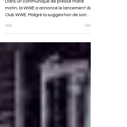
rapprocher
Dans un communiqué de presse mardi
matin, la WWE a annoncé le lancement du
Club WWE. Malgré la suggestion de son
nom, il ne s'agit pas d'une boîte de nuit sur
le thème de la WWE ou d'une relance de la
WWF New York d'il y a des décennies, mais
en fait un programme d'adhésion d'initiés
qui permettra aux fans de la WWE qui est
"conçu pour rapprocher les fans de la WWE
plus que jamais auparavant grâce à un
accès exclusif, des récompenses et des
expériences". "Nos fans sont le cœu