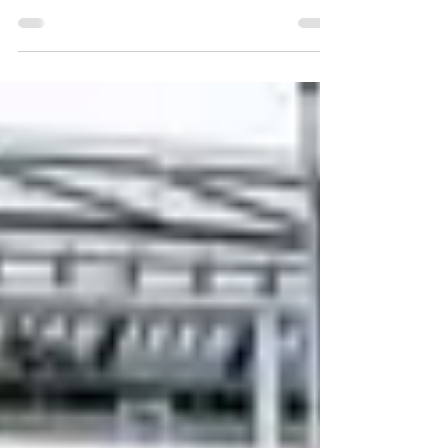
critiques partagées, oscillant entre
fascination et scepticisme. Plusieurs
critiques saluent d’abord l’accès privilégié
offert à l’homme derrière le personnage. Le
documentaire montre un Hulk Hogan plus
vulnérable, abordant ses blessures
physiques, ses regrets et les
conséquences de la célébrité. Cet aspect
humain est souvent perçu comme l’un des
points forts du reportage. Cependant,
certains