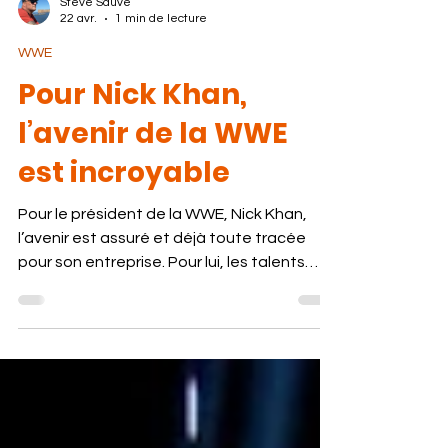
Steve Sauvé
22 avr.
1 min de lecture
WWE
Pour Nick Khan,
l’avenir de la WWE
est incroyable
Pour le président de la WWE, Nick Khan,
l’avenir est assuré et déjà toute tracée
pour son entreprise. Pour lui, les talents
sont en place pour la prochaine décennie.
Nick Khan, a déclaré sur "The Bill Simmons
Podcast" que ces stars l'ont dans le sac
comme futures figures de proue. "Rhea
Ripley est incroyable. Elle a une chance... Je