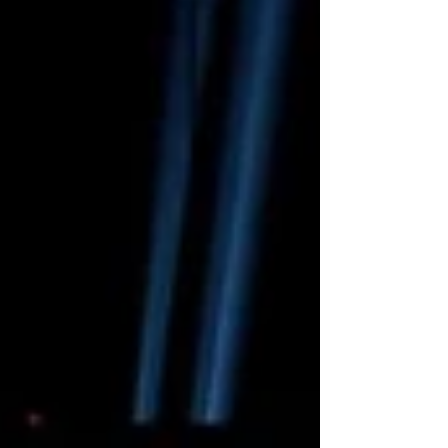
suis défoncé par Logan Paul. C'est un bon
gars. Et au fait, il met le travail... Je suis
défoncé par Bron Breakker. Cependant,
nous ne pouvons pa