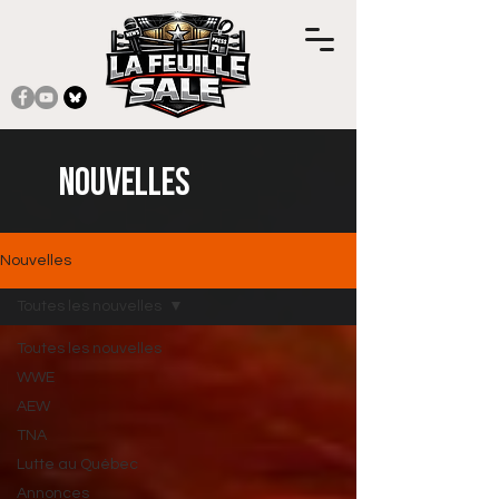
Nouvelles
Nouvelles
Toutes les nouvelles
Toutes les nouvelles
WWE
AEW
TNA
Lutte au Québec
Annonces