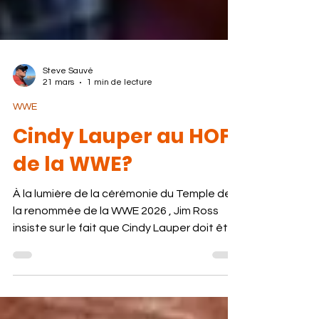
Steve Sauvé
21 mars
1 min de lecture
WWE
Cindy Lauper au HOF
de la WWE?
À la lumière de la cérémonie du Temple de
la renommée de la WWE 2026 , Jim Ross
insiste sur le fait que Cindy Lauper doit être
intronisée. Alors que la WWE a déjà
annoncé que Stephanie McMahon, AJ
Styles et Demolition seront honorés, Jim
Ross a fait valoir que Lauper serait intronisé