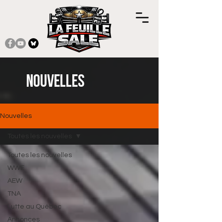
Nouvelles
Nouvelles
Toutes les nouvelles
Toutes les nouvelles
WWE
AEW
TNA
Lutte au Québec
Annonces