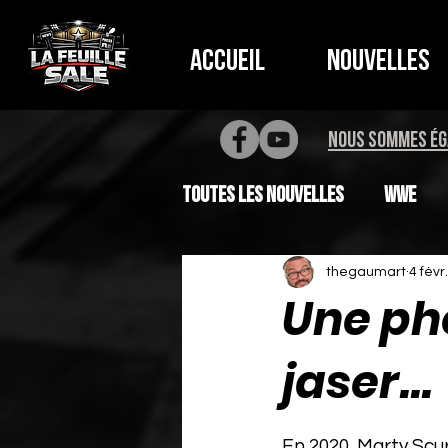
Accueil
Nouvelles
NOUS SOMMES ÉG
Toutes les nouvelles
WWE
thegaumart
4 févr.
Une ph
jaser...
Noté NaN étoiles su
En 2020, Marty Scur