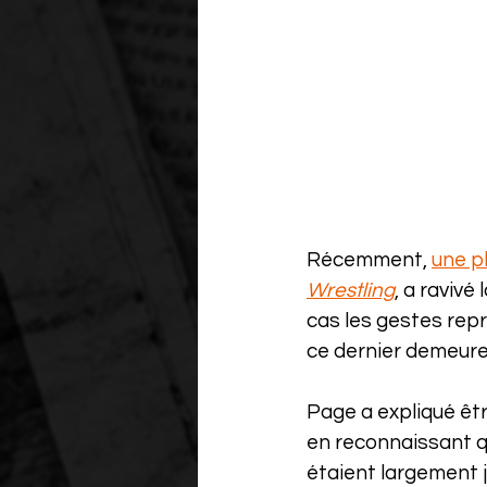
Récemment, 
une p
Wrestling
, a ravivé
cas les gestes repro
ce dernier demeure
Page a expliqué êtr
en reconnaissant q
étaient largement ju