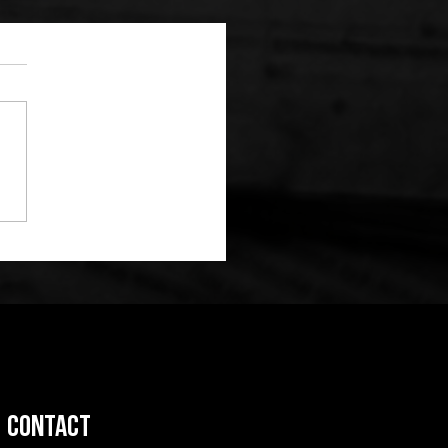
note
de dernier match
 Paul Wight
Contact