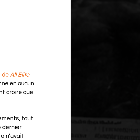
 de 
All Elite 
onne en aucun 
nt croire que 
ements, tout 
 dernier 
o n’avait 