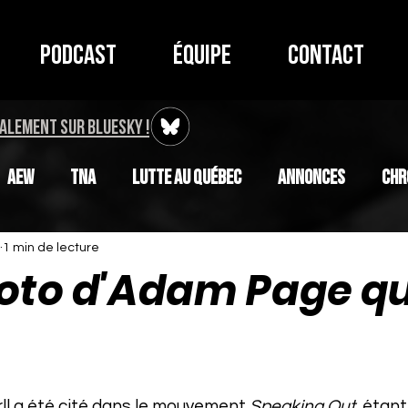
Podcast
Équipe
Contact
ALEMENT SUR BLUESKY !
AEW
TNA
Lutte au Québec
Annonces
Chr
1 min de lecture
oto d'Adam Page qui
r 5.
ll a été cité dans le mouvement 
Speaking Out
, étan