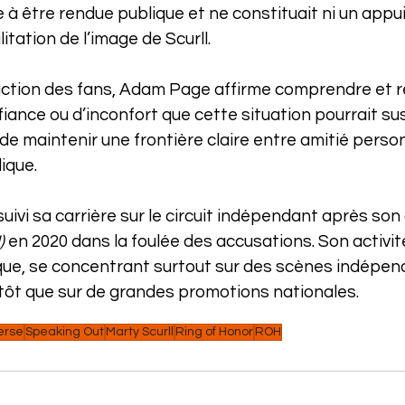
 à être rendue publique et ne constituait ni un appui
itation de l’image de Scurll.
action des fans, Adam Page affirme comprendre et r
iance ou d’inconfort que cette situation pourrait sus
 de maintenir une frontière claire entre amitié person
ique.
suivi sa carrière sur le circuit indépendant après son
)
 en 2020 dans la foulée des accusations. Son activit
ue, se concentrant surtout sur des scènes indépen
utôt que sur de grandes promotions nationales.
erse
Speaking Out
Marty Scurll
Ring of Honor
ROH