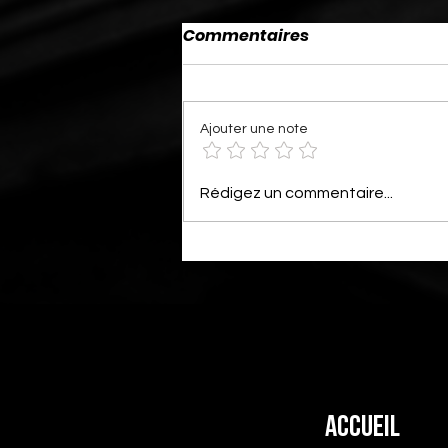
Commentaires
Ajouter une note
[VIDEO] Jericho ramène
Rédigez un commentaire...
(enfin) «the list»
Accueil