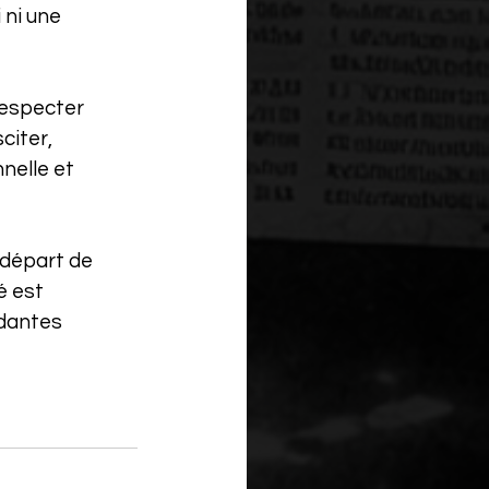
 ni une 
especter 
citer, 
nelle et 
 départ de 
é est 
dantes 