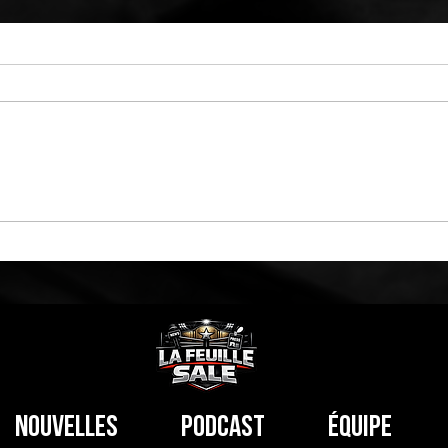
Noté 0 étoile sur 5.
Pas encore de 
Pour Bully Ray, les fans de
Pas 
l’AEW ne méritent pas
pour
Jericho
Nouvelles
Podcast
Équipe