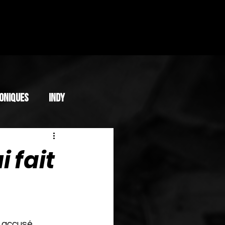
oniques
INDY
 fait
t accusé 