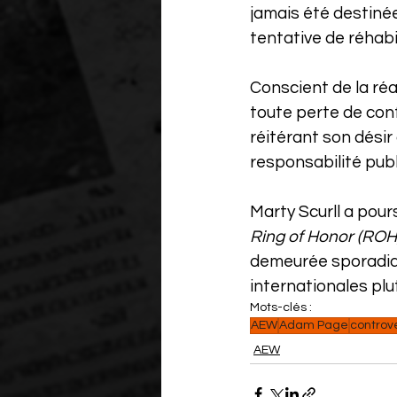
jamais été destinée
tentative de réhabil
Conscient de la ré
toute perte de conf
réitérant son désir
responsabilité publ
Marty Scurll a pour
Ring of Honor (ROH
demeurée sporadiq
internationales pl
Mots-clés :
AEW
Adam Page
controv
AEW