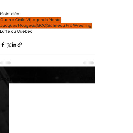
Mots-clés :
Guerre Civile VI
Legends Mania
Jacques Rougeau
GOQ
Gatineau Pro Wrestling
Lutte au Québec
Voir tout
Posts récents