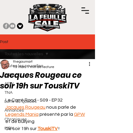
Post
Toutes les nouvelles
thegaumart
Toutes les nouvelles
19 mars
1 min de lecture
Jacques Rougeau ce
WWE
soir 19h sur TouskiTV
AEW
TNA
Noté NaN étoiles sur 5.
Le Carré Rond - S09 - EP32
Lutte au Québec
Jacques Rougeau
 nous parle de 
Annonces
Legends Mania
 présenté par la 
GPW
Chroniques
et de bullying
INDY
Ce soir 19h sur 
TouskiTV
 !