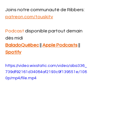
Joins notre communauté de Ribbers: 
patreon.com/touskitv
Podcast
 disponible partout demain 
dès midi
BaladoQuébec
 || 
Apple Podcasts
 || 
Spotify
https://video.wixstatic.com/video/aba336_
739df92161d34084af2193c9f139551e/108
0p/mp4/file.mp4