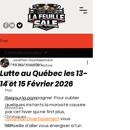
Post
Toutes les nouvelles
Jonathan Divertissement
Toutes les nouvelles
13 févr.
3 min de lecture
Lutte au Québec les 13-
WWE
14 et 15 Février 2026
AEW
TNA
Noté NaN étoiles sur 5.
Bonjour la compagnie!  Pour oublier 
Lutte au Québec
quelques instants la morosité causée 
Annonces
par cet hiver qui ne finit plus, 
Chroniques
Jonathan Divertissement
 vous 
INDY
conseille d'aller vous énergiser à l'un 