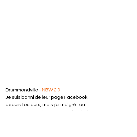
Drummondville - 
NBW 2.0
Je suis banni de leur page Facebook 
depuis toujours, mais j'ai malgré tout 
vu ça passer sur la page Facebook de 
James Tavares. Le Saint affrontera 
l'adorable p'tit hippie champion 
NSPW-NBW Jake «la Paix» Madison. 