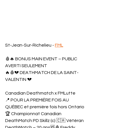
St-Jean-Sur-Richelieu - 
FML
🩸🔥 BONUS MAIN EVENT – PUBLIC 
AVERTI SEULEMENT 
🔥🩸💔 DEATHMATCH DE LA SAINT-
VALENTIN 💔
Canadian Deathmatch x FMLutte
📍 POUR LA PREMIÈRE FOIS AU 
QUÉBEC et première fois hors Ontario
🏆 Championnat Canadian 
DeathMatch PD Skillz (c) 🇨🇦 Vétéran 
DeathMatch – 20 ans🆚🩸 Freddy 