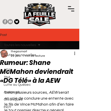
Post
Toutes les nouvelles
thegaumart
Toutes les nouvelles
29 janv.
1 min de lecture
Rumeur: Shane
WWE
McMahon deviendrait
AEW
TNA
«DG Télé» à la AEW
Lutte au Québec
Noté NaN étoiles sur 5.
Annonces
Selon plusieurs sources, 
AEW
 serait 
en voie de conclure une entente avec 
Chroniques
le fils de Vince McMahon afin d’en faire 
INDY
le tout premier directeur général 