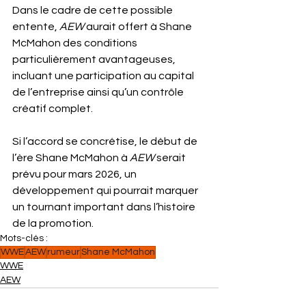
Dans le cadre de cette possible 
entente, 
AEW
 aurait offert à Shane 
McMahon des conditions 
particulièrement avantageuses, 
incluant une participation au capital 
de l’entreprise ainsi qu’un contrôle 
créatif complet. 
Si l’accord se concrétise, le début de 
l’ère Shane McMahon à 
AEW
 serait 
prévu pour mars 2026, un 
développement qui pourrait marquer 
un tournant important dans l’histoire 
de la promotion.
Mots-clés :
WWE
AEW
rumeur
Shane McMahon
WWE
AEW