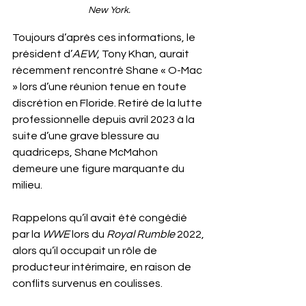
New York.
Toujours d’après ces informations, le 
président d’
AEW
, Tony Khan, aurait 
récemment rencontré Shane « O-Mac 
» lors d’une réunion tenue en toute 
discrétion en Floride. Retiré de la lutte 
professionnelle depuis avril 2023 à la 
suite d’une grave blessure au 
quadriceps, Shane McMahon 
demeure une figure marquante du 
milieu. 
Rappelons qu’il avait été congédié 
par la 
WWE
 lors du 
Royal Rumble
 2022, 
alors qu’il occupait un rôle de 
producteur intérimaire, en raison de 
conflits survenus en coulisses.